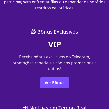
participar, sem enfrentar filas ou depender de horários
restritos de lotéricas.
🎁 Bônus Exclusivos
VIP
Receba bônus exclusivos do Telegram,
promoções especiais e códigos promocionais
únicos!
Ver Bônus
📢 Notícias em Tempo Real