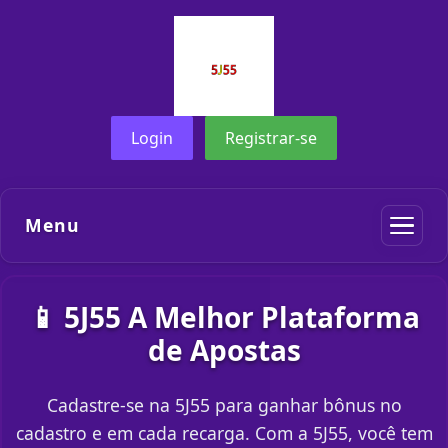
Login
Registrar-se
Menu
📱 5J55 A Melhor Plataforma
de Apostas
Cadastre-se na 5J55 para ganhar bônus no
cadastro e em cada recarga. Com a 5J55, você tem