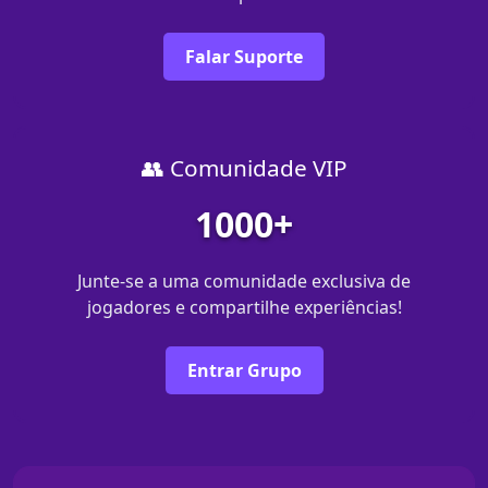
Falar Suporte
👥 Comunidade VIP
1000+
Junte-se a uma comunidade exclusiva de
jogadores e compartilhe experiências!
Entrar Grupo