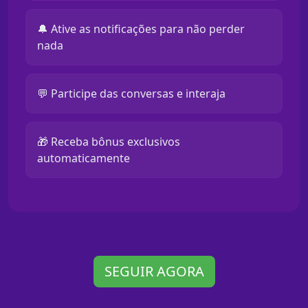
🔔 Ative as notificações para não perder
nada
💬 Participe das conversas e interaja
🎁 Receba bônus exclusivos
automaticamente
SEGUIR AGORA