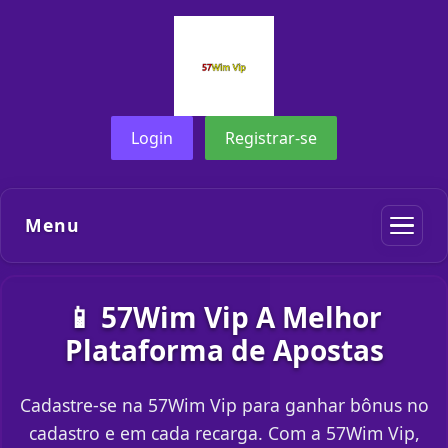
Login
Registrar-se
Menu
📱 57Wim Vip A Melhor
Plataforma de Apostas
Cadastre-se na 57Wim Vip para ganhar bônus no
cadastro e em cada recarga. Com a 57Wim Vip,