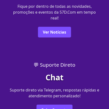
Fique por dentro de todas as novidades,
promoções e eventos da 57D.Com em tempo
real!
Ver Notícias
💬 Suporte Direto
Chat
Suporte direto via Telegram, respostas rápidas e
atendimento personalizado!