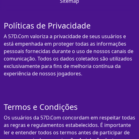
Sitemap
Políticas de Privacidade
A 57D.Com valoriza a privacidade de seus usuários e
está empenhada em proteger todas as informações
pessoais fornecidas durante o uso de nossos canais de
comunicação. Todos os dados coletados são utilizados
exclusivamente para fins de melhoria contínua da
experiência de nossos jogadores.
Termos e Condições
Os usuários da 57D.Com concordam em respeitar todas
as regras e regulamentos estabelecidos. É importante
ler e entender todos os termos antes de participar de