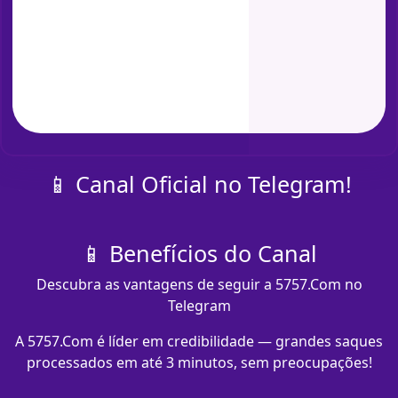
📱 Canal Oficial no Telegram!
📱 Benefícios do Canal
Descubra as vantagens de seguir a 5757.Com no
Telegram
A 5757.Com é líder em credibilidade — grandes saques
processados em até 3 minutos, sem preocupações!