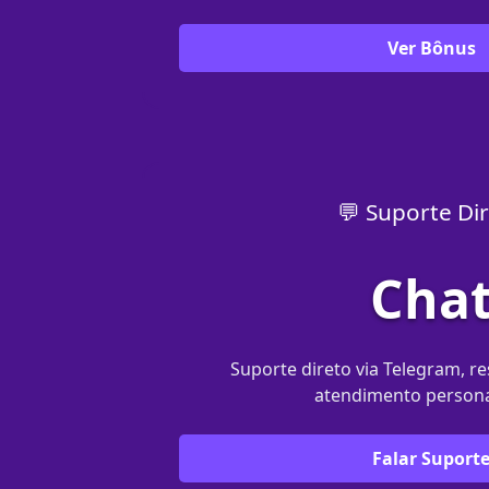
Ver Bônus
💬 Suporte Di
Cha
Suporte direto via Telegram, r
atendimento persona
Falar Suport