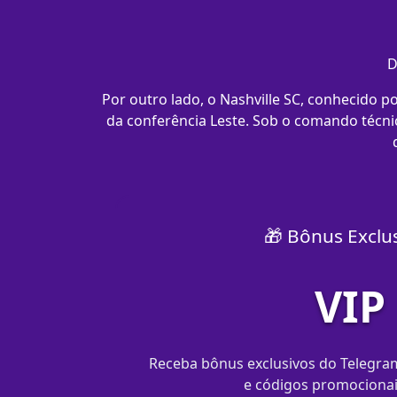
D
Por outro lado, o Nashville SC, conhecido p
da conferência Leste. Sob o comando técni
🎁 Bônus Exclu
VIP
Receba bônus exclusivos do Telegra
e códigos promocionai