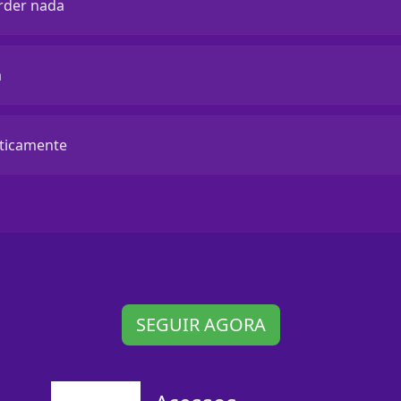
erder nada
a
aticamente
SEGUIR AGORA