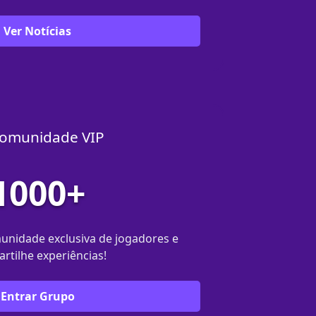
Ver Notícias
Comunidade VIP
1000+
unidade exclusiva de jogadores e
rtilhe experiências!
Entrar Grupo