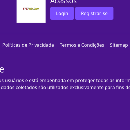
Acessos
Login
Registrar-se
Políticas de Privacidade
Termos e Condições
Sitemap
de
eus usuários e está empenhada em proteger todas as infor
dados coletados são utilizados exclusivamente para fins d