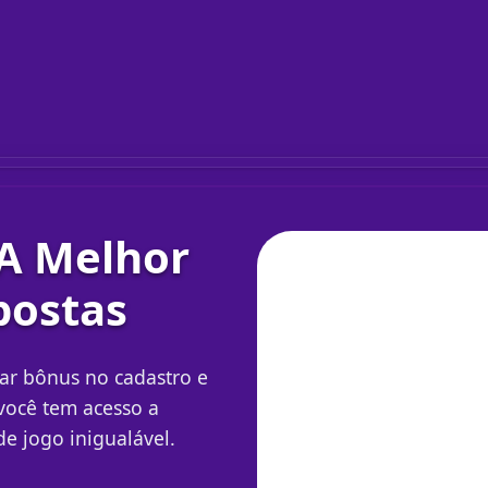
A Melhor
postas
ar bônus no cadastro e
você tem acesso a
e jogo inigualável.