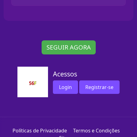
SEGUIR AGORA
Acessos
Login
Registrar-se
Políticas de Privacidade
Termos e Condições