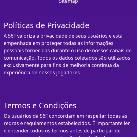
Sitemap
Políticas de Privacidade
A 56F valoriza a privacidade de seus usuários e está
empenhada em proteger todas as informações
pessoais fornecidas durante o uso de nossos canais de
comunicação. Todos os dados coletados são utilizados
exclusivamente para fins de melhoria contínua da
experiência de nossos jogadores.
Termos e Condições
Os usuários da 56F concordam em respeitar todas as
regras e regulamentos estabelecidos. É importante ler
e entender todos os termos antes de participar de