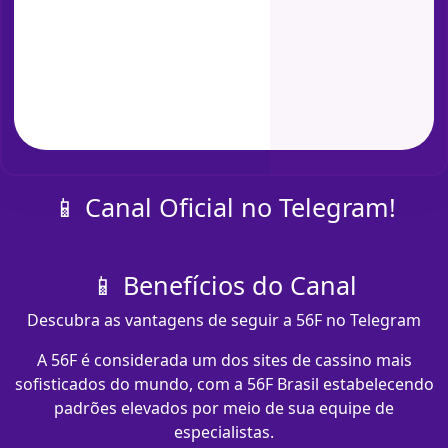
📱 Canal Oficial no Telegram!
📱 Benefícios do Canal
Descubra as vantagens de seguir a 56F no Telegram
A 56F é considerada um dos sites de cassino mais
sofisticados do mundo, com a 56F Brasil estabelecendo
padrões elevados por meio de sua equipe de
especialistas.