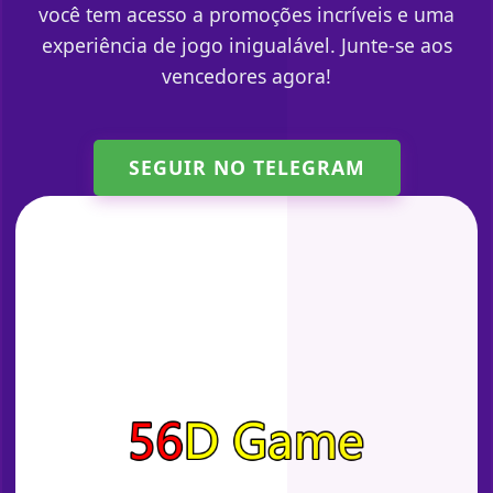
você tem acesso a promoções incríveis e uma
experiência de jogo inigualável. Junte-se aos
vencedores agora!
SEGUIR NO TELEGRAM