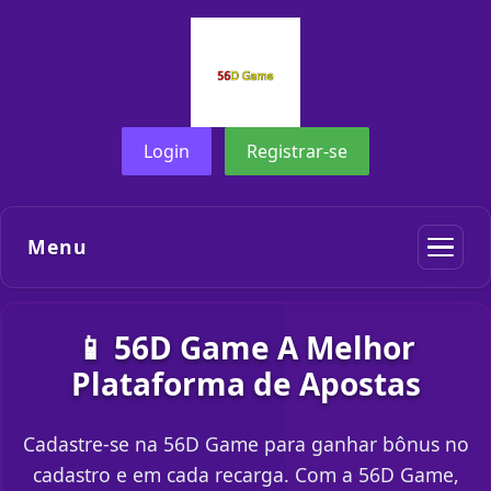
Login
Registrar-se
Menu
📱 56D Game A Melhor
Plataforma de Apostas
Cadastre-se na 56D Game para ganhar bônus no
cadastro e em cada recarga. Com a 56D Game,