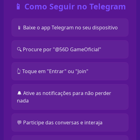
📱 Como Seguir no Telegram
📱 Baixe o app Telegram no seu dispositivo
🔍 Procure por "@56D GameOficial"
👆 Toque em "Entrar" ou "Join"
🔔 Ative as notificações para não perder
nada
💬 Participe das conversas e interaja