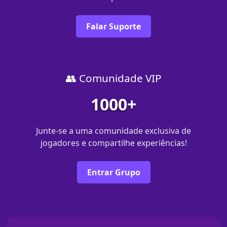
Falar Suporte
👥 Comunidade VIP
1000+
Junte-se a uma comunidade exclusiva de
jogadores e compartilhe experiências!
Entrar Grupo