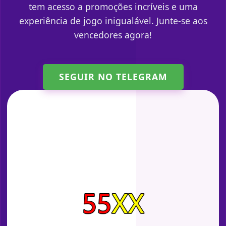
tem acesso a promoções incríveis e uma
experiência de jogo inigualável. Junte-se aos
vencedores agora!
SEGUIR NO TELEGRAM