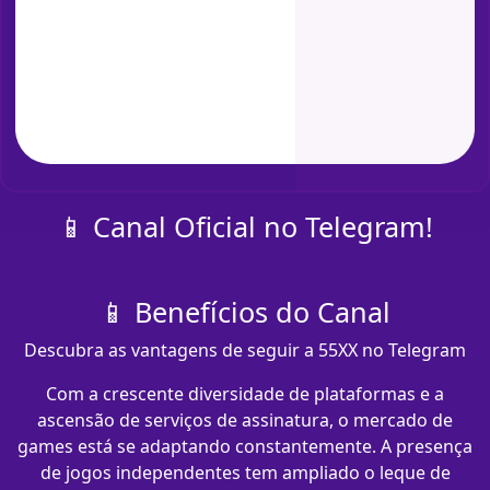
📱 Canal Oficial no Telegram!
📱 Benefícios do Canal
Descubra as vantagens de seguir a 55XX no Telegram
Com a crescente diversidade de plataformas e a
ascensão de serviços de assinatura, o mercado de
games está se adaptando constantemente. A presença
de jogos independentes tem ampliado o leque de