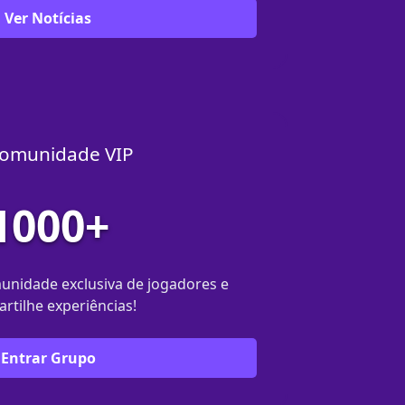
Ver Notícias
Comunidade VIP
1000+
unidade exclusiva de jogadores e
rtilhe experiências!
Entrar Grupo