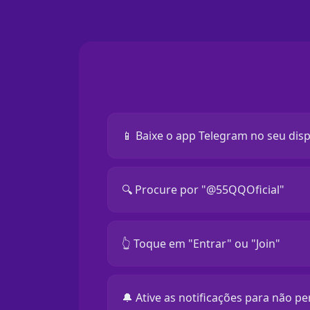
📱 Baixe o app Telegram no seu disp
🔍 Procure por "@55QQOficial"
👆 Toque em "Entrar" ou "Join"
🔔 Ative as notificações para não p