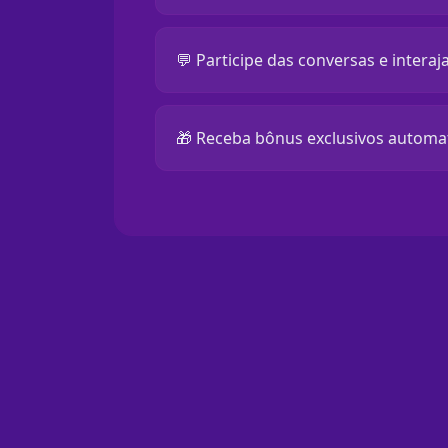
💬 Participe das conversas e interaj
🎁 Receba bônus exclusivos autom