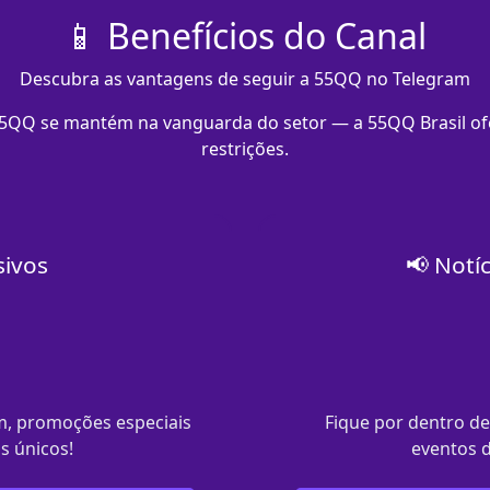
📱 Benefícios do Canal
Descubra as vantagens de seguir a 55QQ no Telegram
55QQ se mantém na vanguarda do setor — a 55QQ Brasil o
restrições.
sivos
📢 Notí
m, promoções especiais
Fique por dentro d
s únicos!
eventos 