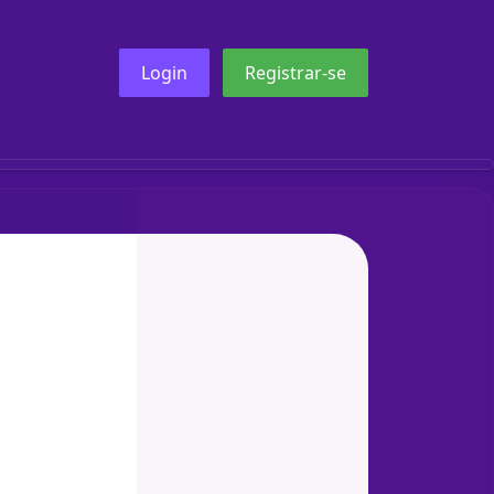
Login
Registrar-se