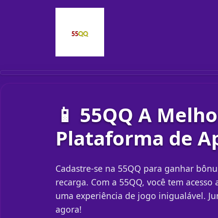
📱 55QQ A Melho
Plataforma de A
Cadastre-se na 55QQ para ganhar bônu
recarga. Com a 55QQ, você tem acesso a
uma experiência de jogo inigualável. J
agora!