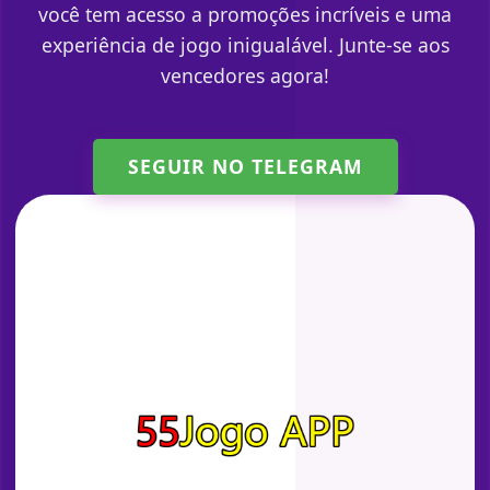
você tem acesso a promoções incríveis e uma
experiência de jogo inigualável. Junte-se aos
vencedores agora!
SEGUIR NO TELEGRAM