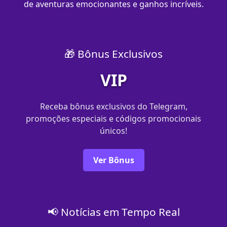
de aventuras emocionantes e ganhos incríveis.
🎁 Bônus Exclusivos
VIP
Receba bônus exclusivos do Telegram,
promoções especiais e códigos promocionais
únicos!
Ver Bônus
📢 Notícias em Tempo Real