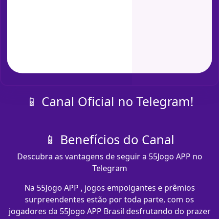
📱 Canal Oficial no Telegram!
📱 Benefícios do Canal
Descubra as vantagens de seguir a 55Jogo APP no
Telegram
Na 55Jogo APP , jogos empolgantes e prêmios
surpreendentes estão por toda parte, com os
jogadores da 55Jogo APP Brasil desfrutando do prazer