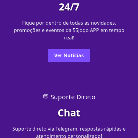
24/7
Fique por dentro de todas as novidades,
promoções e eventos da 55Jogo APP em tempo
real!
Ver Notícias
💬 Suporte Direto
Chat
Suporte direto via Telegram, respostas rápidas e
atendimento personalizado!