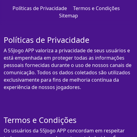
Políticas de Privacidade
Termos e Condições
Sitemap
Políticas de Privacidade
A 55Jogo APP valoriza a privacidade de seus usuários e
está empenhada em proteger todas as informações
pessoais fornecidas durante o uso de nossos canais de
comunicação. Todos os dados coletados são utilizados
exclusivamente para fins de melhoria contínua da
experiência de nossos jogadores.
Termos e Condições
Os usuários da 55Jogo APP concordam em respeitar