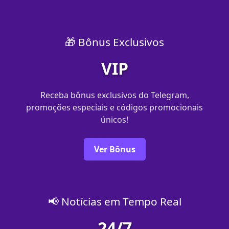
🎁 Bônus Exclusivos
VIP
Receba bônus exclusivos do Telegram,
promoções especiais e códigos promocionais
únicos!
Ver Bônus
📢 Notícias em Tempo Real
24/7