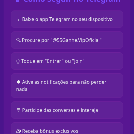
📱 Baixe o app Telegram no seu dispositivo
🔍 Procure por "@55Ganhe.VipOficial"
👆 Toque em "Entrar" ou "Join"
🔔 Ative as notificações para não perder
nada
💬 Participe das conversas e interaja
🎁 Receba bônus exclusivos