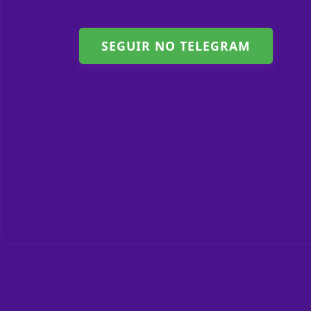
SEGUIR NO TELEGRAM