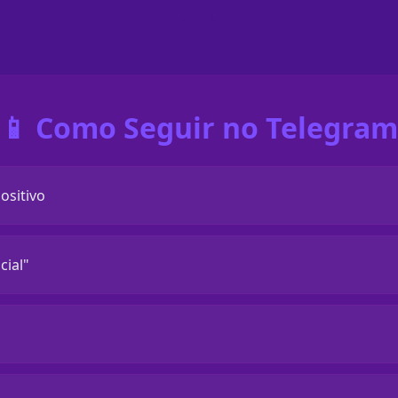
📱 Como Seguir no Telegram
ositivo
cial"