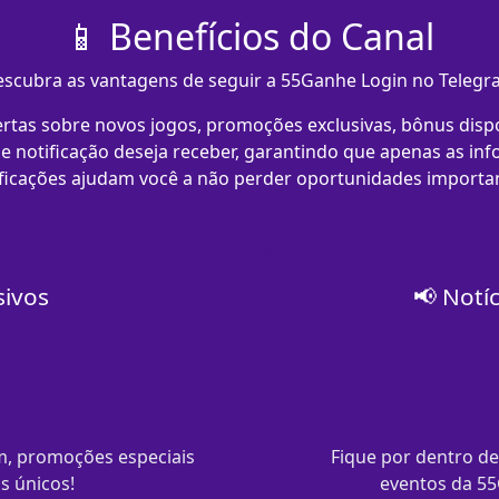
📱 Benefícios do Canal
scubra as vantagens de seguir a 55Ganhe Login no Teleg
lertas sobre novos jogos, promoções exclusivas, bônus disp
e notificação deseja receber, garantindo que apenas as in
ficações ajudam você a não perder oportunidades importa
sivos
📢 Notí
m, promoções especiais
Fique por dentro d
s únicos!
eventos da 55