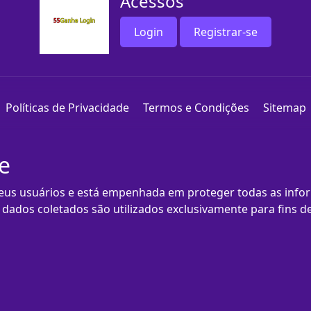
Acessos
Login
Registrar-se
Políticas de Privacidade
Termos e Condições
Sitemap
de
 seus usuários e está empenhada em proteger todas as info
dados coletados são utilizados exclusivamente para fins d