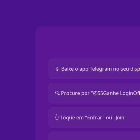
📱 Baixe o app Telegram no seu disp
🔍 Procure por "@55Ganhe LoginOfi
👆 Toque em "Entrar" ou "Join"