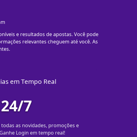
ram
oníveis e resultados de apostas. Você pode
formações relevantes cheguem até você. As
ntes.
cias em Tempo Real
24/7
e todas as novidades, promoções e
Ganhe Login em tempo real!