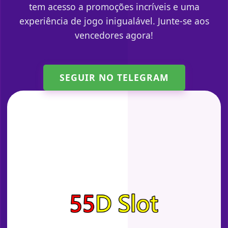
tem acesso a promoções incríveis e uma
experiência de jogo inigualável. Junte-se aos
vencedores agora!
SEGUIR NO TELEGRAM