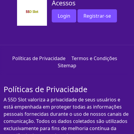
Acessos
Login
Registrar-se
Políticas de Privacidade
Termos e Condições
Sitemap
Políticas de Privacidade
A 55D Slot valoriza a privacidade de seus usuários e
está empenhada em proteger todas as informações
pessoais fornecidas durante o uso de nossos canais de
comunicação. Todos os dados coletados são utilizados
exclusivamente para fins de melhoria contínua da