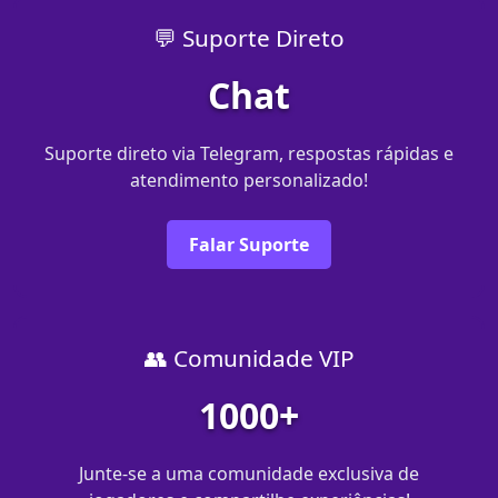
💬 Suporte Direto
Chat
Suporte direto via Telegram, respostas rápidas e
atendimento personalizado!
Falar Suporte
👥 Comunidade VIP
1000+
Junte-se a uma comunidade exclusiva de