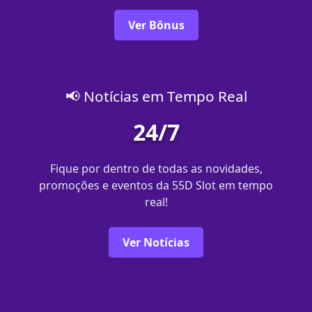
Ver Bônus
📢 Notícias em Tempo Real
24/7
Fique por dentro de todas as novidades,
promoções e eventos da 55D Slot em tempo
real!
Ver Notícias