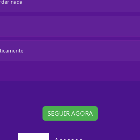
erder nada
a
aticamente
SEGUIR AGORA