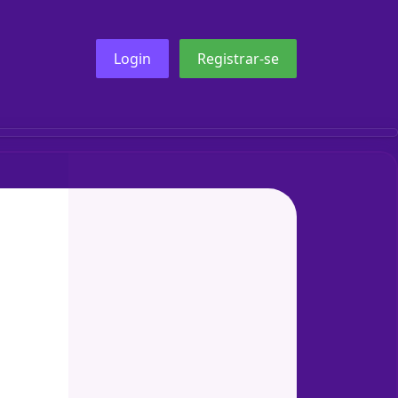
Login
Registrar-se