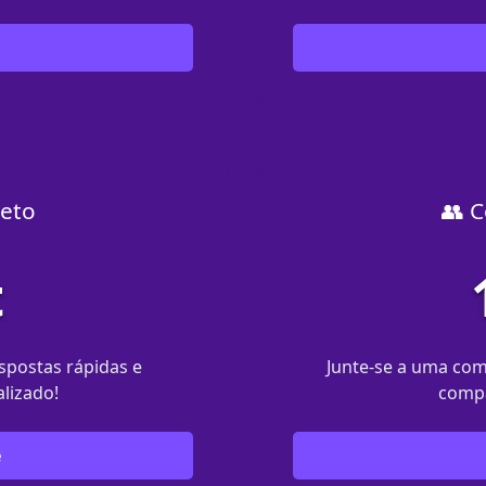
reto
👥 
t
espostas rápidas e
Junte-se a uma com
lizado!
compa
e