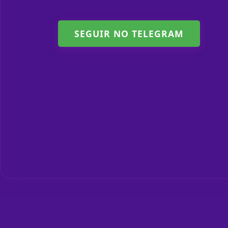
SEGUIR NO TELEGRAM