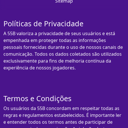
Sitemap
Políticas de Privacidade
A 55B valoriza a privacidade de seus usuários e está
empenhada em proteger todas as informações
pessoais fornecidas durante o uso de nossos canais de
comunicação. Todos os dados coletados são utilizados
exclusivamente para fins de melhoria contínua da
experiência de nossos jogadores.
Termos e Condições
Os usuários da 55B concordam em respeitar todas as
regras e regulamentos estabelecidos. É importante ler
e entender todos os termos antes de participar de