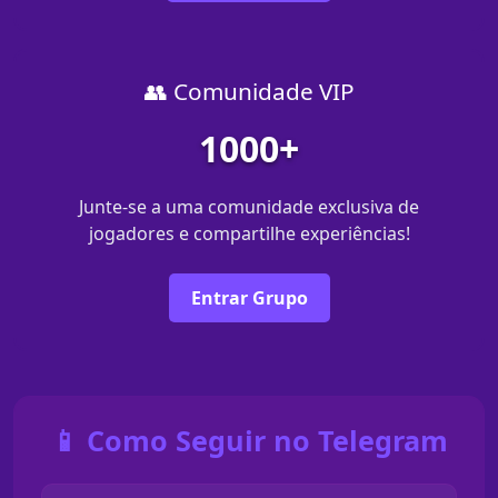
👥 Comunidade VIP
1000+
Junte-se a uma comunidade exclusiva de
jogadores e compartilhe experiências!
Entrar Grupo
📱 Como Seguir no Telegram