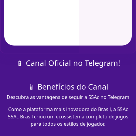
📱 Canal Oficial no Telegram!
📱 Benefícios do Canal
Descubra as vantagens de seguir a 55Ac no Telegram
Como a plataforma mais inovadora do Brasil, a 55Ac
55Ac Brasil criou um ecossistema completo de jogos
para todos os estilos de jogador.