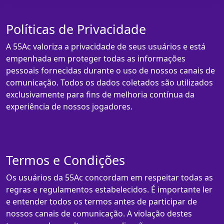
Políticas de Privacidade
A 55Ac valoriza a privacidade de seus usuários e está
empenhada em proteger todas as informações
pessoais fornecidas durante o uso de nossos canais de
comunicação. Todos os dados coletados são utilizados
exclusivamente para fins de melhoria contínua da
experiência de nossos jogadores.
Termos e Condições
Os usuários da 55Ac concordam em respeitar todas as
regras e regulamentos estabelecidos. É importante ler
e entender todos os termos antes de participar de
nossos canais de comunicação. A violação destes