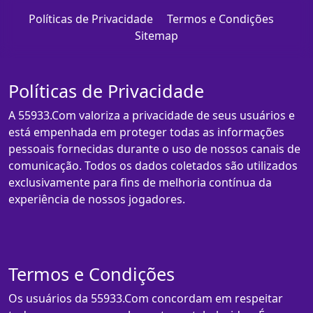
Políticas de Privacidade
Termos e Condições
Sitemap
Políticas de Privacidade
A 55933.Com valoriza a privacidade de seus usuários e
está empenhada em proteger todas as informações
pessoais fornecidas durante o uso de nossos canais de
comunicação. Todos os dados coletados são utilizados
exclusivamente para fins de melhoria contínua da
experiência de nossos jogadores.
Termos e Condições
Os usuários da 55933.Com concordam em respeitar