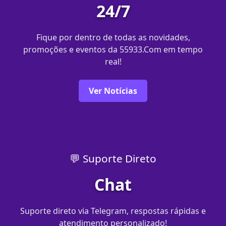
24/7
Fique por dentro de todas as novidades,
promoções e eventos da 55933.Com em tempo
real!
Ver Notícias
💬 Suporte Direto
Chat
Suporte direto via Telegram, respostas rápidas e
atendimento personalizado!