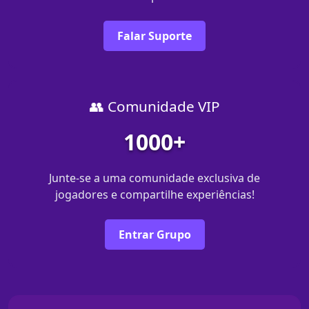
Falar Suporte
👥 Comunidade VIP
1000+
Junte-se a uma comunidade exclusiva de
jogadores e compartilhe experiências!
Entrar Grupo