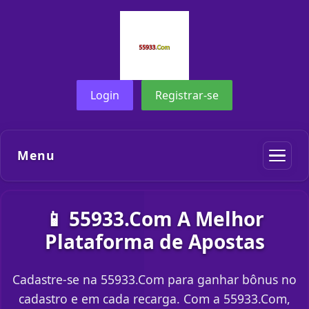
Login
Registrar-se
Menu
📱 55933.Com A Melhor
Plataforma de Apostas
Cadastre-se na 55933.Com para ganhar bônus no
cadastro e em cada recarga. Com a 55933.Com,