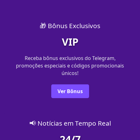
🎁 Bônus Exclusivos
VIP
Receba bônus exclusivos do Telegram,
promoções especiais e códigos promocionais
únicos!
Ver Bônus
📢 Notícias em Tempo Real
24/7