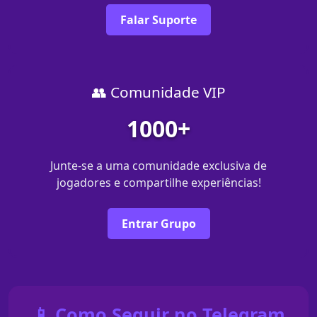
Falar Suporte
👥 Comunidade VIP
1000+
Junte-se a uma comunidade exclusiva de
jogadores e compartilhe experiências!
Entrar Grupo
📱 Como Seguir no Telegram