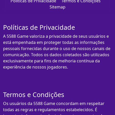
Políticas de Privacidade
Termos e Condições
Sitemap
Políticas de Privacidade
A 5588 Game valoriza a privacidade de seus usuários e
está empenhada em proteger todas as informações
pessoais fornecidas durante o uso de nossos canais de
comunicação. Todos os dados coletados são utilizados
exclusivamente para fins de melhoria contínua da
experiência de nossos jogadores.
Termos e Condições
Os usuários da 5588 Game concordam em respeitar
todas as regras e regulamentos estabelecidos. É