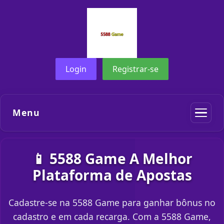
Login
Registrar-se
Menu
📱 5588 Game A Melhor
Plataforma de Apostas
Cadastre-se na 5588 Game para ganhar bônus no
cadastro e em cada recarga. Com a 5588 Game,