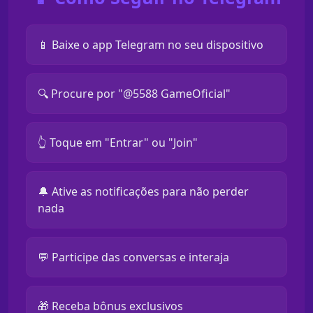
📱 Baixe o app Telegram no seu dispositivo
🔍 Procure por "@5588 GameOficial"
👆 Toque em "Entrar" ou "Join"
🔔 Ative as notificações para não perder
nada
💬 Participe das conversas e interaja
🎁 Receba bônus exclusivos