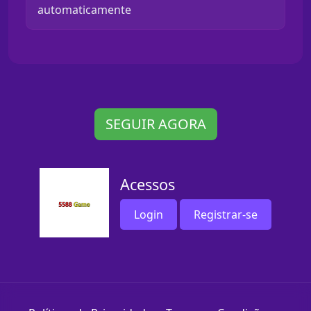
automaticamente
SEGUIR AGORA
Acessos
Login
Registrar-se