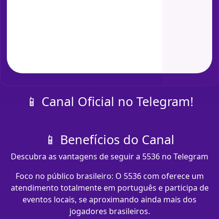
📱 Canal Oficial no Telegram!
📱 Benefícios do Canal
Descubra as vantagens de seguir a 5536 no Telegram
Foco no público brasileiro: O 5536 com​ oferece um
atendimento totalmente em português e participa de
eventos locais, se aproximando ainda mais dos
jogadores brasileiros.