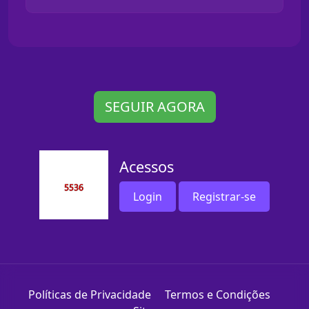
SEGUIR AGORA
Acessos
Login
Registrar-se
Políticas de Privacidade
Termos e Condições