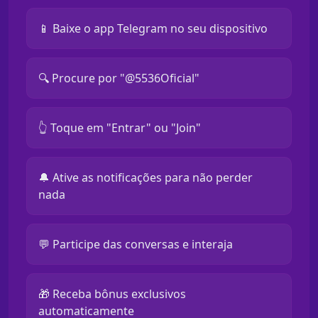
📱 Baixe o app Telegram no seu dispositivo
🔍 Procure por "@5536Oficial"
👆 Toque em "Entrar" ou "Join"
🔔 Ative as notificações para não perder
nada
💬 Participe das conversas e interaja
🎁 Receba bônus exclusivos
automaticamente