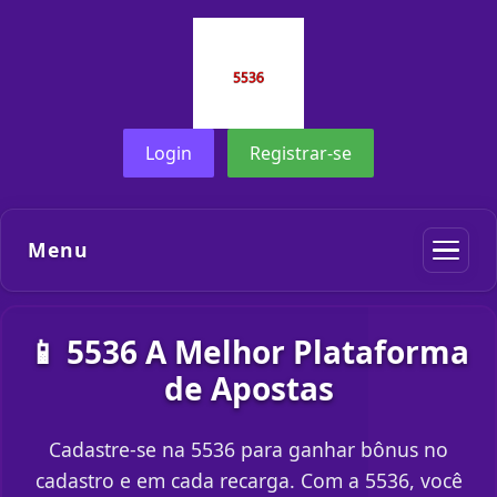
Login
Registrar-se
Menu
📱 5536 A Melhor Plataforma
de Apostas
Cadastre-se na 5536 para ganhar bônus no
cadastro e em cada recarga. Com a 5536, você