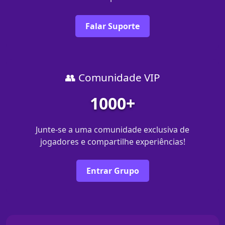
Falar Suporte
👥 Comunidade VIP
1000+
Junte-se a uma comunidade exclusiva de
jogadores e compartilhe experiências!
Entrar Grupo