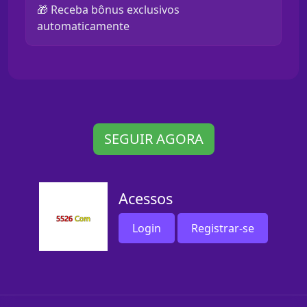
🎁 Receba bônus exclusivos
automaticamente
SEGUIR AGORA
Acessos
Login
Registrar-se