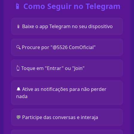
📱 Como Seguir no Telegram
📱 Baixe o app Telegram no seu dispositivo
🔍 Procure por "@5526 ComOficial"
👆 Toque em "Entrar" ou "Join"
🔔 Ative as notificações para não perder
nada
💬 Participe das conversas e interaja