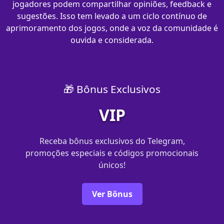
jogadores podem compartilhar opiniões, feedback e
sugestões. Isso tem levado a um ciclo contínuo de
aprimoramento dos jogos, onde a voz da comunidade é
ouvida e considerada.
🎁 Bônus Exclusivos
VIP
Receba bônus exclusivos do Telegram,
promoções especiais e códigos promocionais
únicos!
Ver Bônus