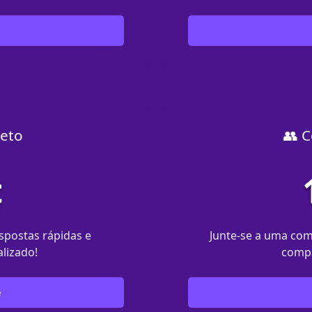
reto
👥 
t
espostas rápidas e
Junte-se a uma com
lizado!
compa
e