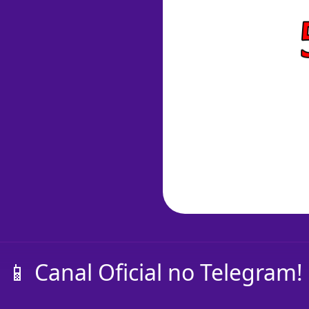
📱 Canal Oficial no Telegram!