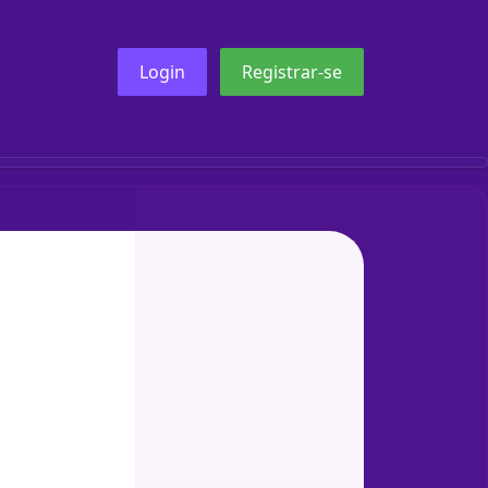
Login
Registrar-se