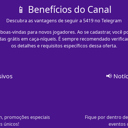
📱 Benefícios do Canal
Descubra as vantagens de seguir a 5419 no Telegram
 boas-vindas para novos jogadores. Ao se cadastrar, você p
das grátis em caça-níqueis. É sempre recomendado verifica
os detalhes e requisitos específicos dessa oferta.
sivos
📢 Notí
m, promoções especiais
Fique por dentro d
s únicos!
eventos 