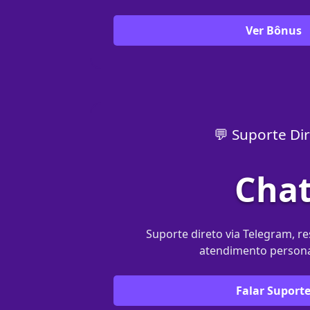
Ver Bônus
💬 Suporte Di
Cha
Suporte direto via Telegram, r
atendimento persona
Falar Suport