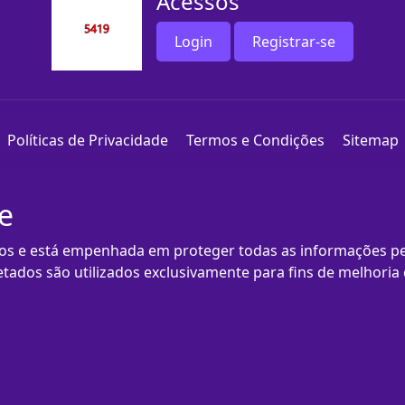
Acessos
Login
Registrar-se
Políticas de Privacidade
Termos e Condições
Sitemap
de
rios e está empenhada em proteger todas as informações p
tados são utilizados exclusivamente para fins de melhoria