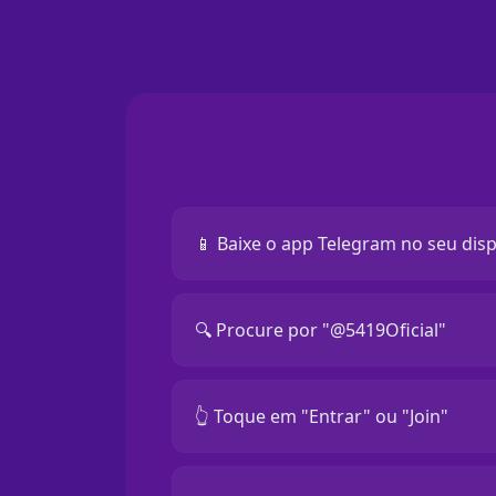
📱 Baixe o app Telegram no seu disp
🔍 Procure por "@5419Oficial"
👆 Toque em "Entrar" ou "Join"