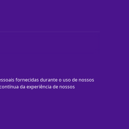
essoais fornecidas durante o uso de nossos
 contínua da experiência de nossos