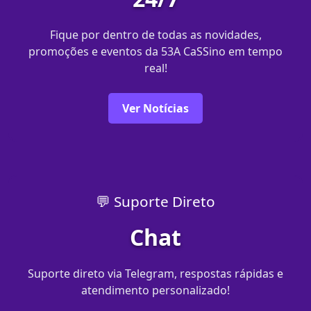
Fique por dentro de todas as novidades,
promoções e eventos da 53A CaSSino em tempo
real!
Ver Notícias
💬 Suporte Direto
Chat
Suporte direto via Telegram, respostas rápidas e
atendimento personalizado!