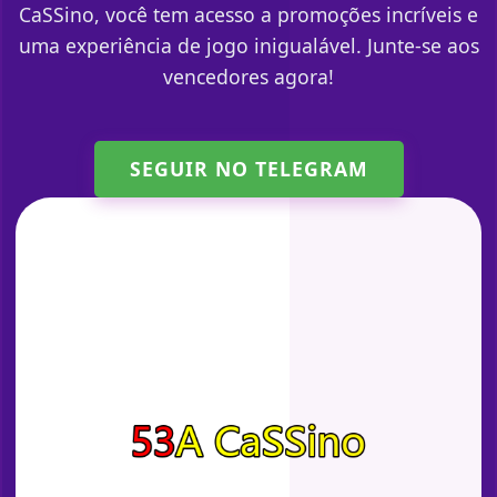
CaSSino, você tem acesso a promoções incríveis e
uma experiência de jogo inigualável. Junte-se aos
vencedores agora!
SEGUIR NO TELEGRAM