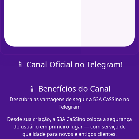
📱 Canal Oficial no Telegram!
📱 Benefícios do Canal
Descubra as vantagens de seguir a 53A CaSSino no
Telegram
Desde sua criação, a 53A CaSSino coloca a segurança
do usuário em primeiro lugar — com serviço de
qualidade para novos e antigos clientes.