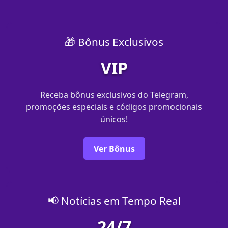
🎁 Bônus Exclusivos
VIP
Receba bônus exclusivos do Telegram,
promoções especiais e códigos promocionais
únicos!
Ver Bônus
📢 Notícias em Tempo Real
24/7