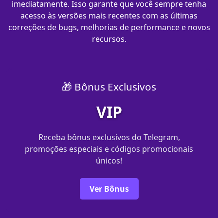
imediatamente. Isso garante que você sempre tenha
acesso às versões mais recentes com as últimas
correções de bugs, melhorias de performance e novos
recursos.
🎁 Bônus Exclusivos
VIP
Receba bônus exclusivos do Telegram,
promoções especiais e códigos promocionais
únicos!
Ver Bônus