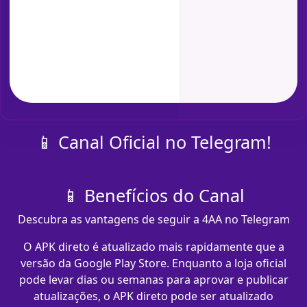
📱 Canal Oficial no Telegram!
📱 Benefícios do Canal
Descubra as vantagens de seguir a 4AA no Telegram
O APK direto é atualizado mais rapidamente que a
versão da Google Play Store. Enquanto a loja oficial
pode levar dias ou semanas para aprovar e publicar
atualizações, o APK direto pode ser atualizado