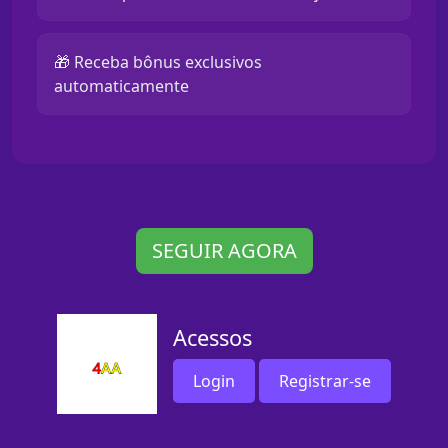
🎁 Receba bônus exclusivos
automaticamente
SEGUIR AGORA
Acessos
Login
Registrar-se