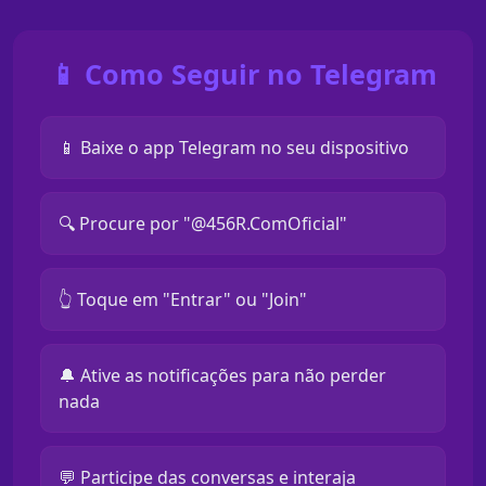
📱 Como Seguir no Telegram
📱 Baixe o app Telegram no seu dispositivo
🔍 Procure por "@456R.ComOficial"
👆 Toque em "Entrar" ou "Join"
🔔 Ative as notificações para não perder
nada
💬 Participe das conversas e interaja