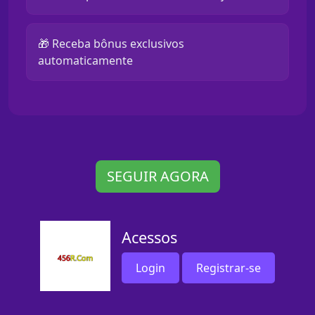
🎁 Receba bônus exclusivos
automaticamente
SEGUIR AGORA
Acessos
Login
Registrar-se