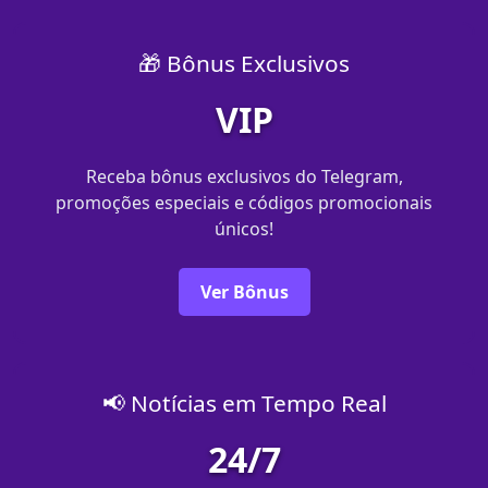
🎁 Bônus Exclusivos
VIP
Receba bônus exclusivos do Telegram,
promoções especiais e códigos promocionais
únicos!
Ver Bônus
📢 Notícias em Tempo Real
24/7