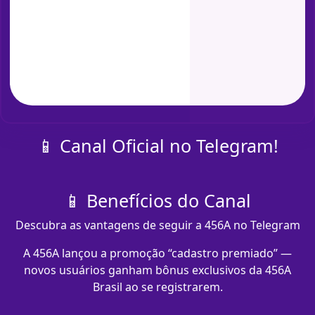
📱 Canal Oficial no Telegram!
📱 Benefícios do Canal
Descubra as vantagens de seguir a 456A no Telegram
A 456A lançou a promoção “cadastro premiado” —
novos usuários ganham bônus exclusivos da 456A
Brasil ao se registrarem.