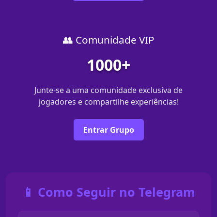
👥 Comunidade VIP
1000+
Junte-se a uma comunidade exclusiva de
jogadores e compartilhe experiências!
Entrar Grupo
📱 Como Seguir no Telegram