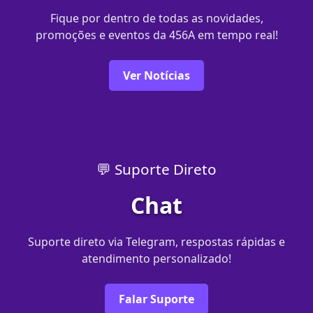
Fique por dentro de todas as novidades,
promoções e eventos da 456A em tempo real!
Ver Notícias
💬 Suporte Direto
Chat
Suporte direto via Telegram, respostas rápidas e
atendimento personalizado!
Falar Suporte