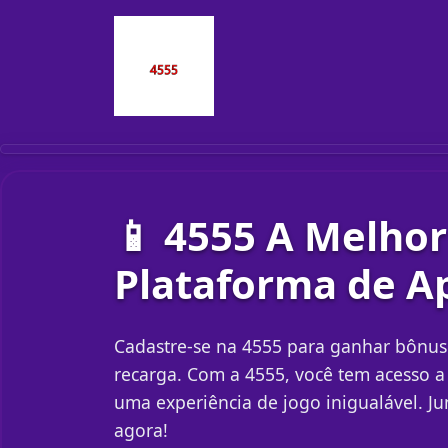
📱 4555 A Melhor
Plataforma de A
Cadastre-se na 4555 para ganhar bônus
recarga. Com a 4555, você tem acesso a
uma experiência de jogo inigualável. J
agora!