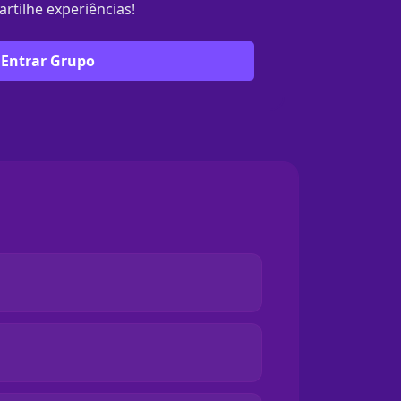
rtilhe experiências!
Entrar Grupo