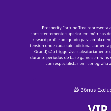
Prosperity Fortune Tree representa
consistentemente superior em métricas de
reward profile adequado para ampla demog
tension onde cada spin adicional aumenta p
Grand) são triggeráveis aleatoriamente
durante períodos de base game sem wins si
com especialistas em iconografia 
🎁 Bônus Exclu
VIP