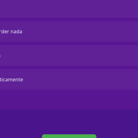
erder nada
a
aticamente