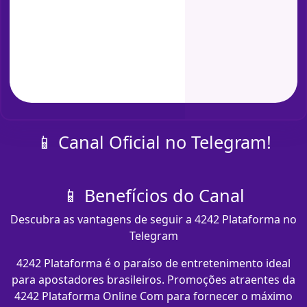
📱 Canal Oficial no Telegram!
📱 Benefícios do Canal
Descubra as vantagens de seguir a 4242 Plataforma no
Telegram
4242 Plataforma é o paraíso de entretenimento ideal
para apostadores brasileiros. Promoções atraentes da
4242 Plataforma Online Com para fornecer o máximo