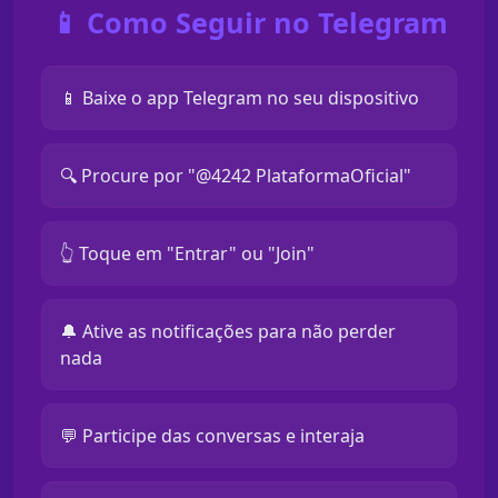
📱 Como Seguir no Telegram
📱 Baixe o app Telegram no seu dispositivo
🔍 Procure por "@4242 PlataformaOficial"
👆 Toque em "Entrar" ou "Join"
🔔 Ative as notificações para não perder
nada
💬 Participe das conversas e interaja