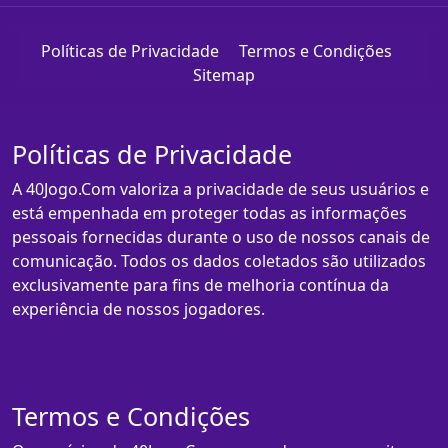
Políticas de Privacidade
Termos e Condições
Sitemap
Políticas de Privacidade
A 40Jogo.Com valoriza a privacidade de seus usuários e
está empenhada em proteger todas as informações
pessoais fornecidas durante o uso de nossos canais de
comunicação. Todos os dados coletados são utilizados
exclusivamente para fins de melhoria contínua da
experiência de nossos jogadores.
Termos e Condições