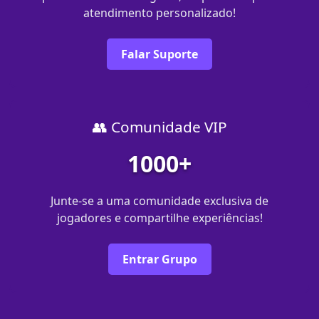
atendimento personalizado!
Falar Suporte
👥 Comunidade VIP
1000+
Junte-se a uma comunidade exclusiva de
jogadores e compartilhe experiências!
Entrar Grupo