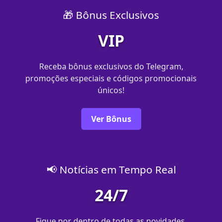
🎁 Bônus Exclusivos
VIP
Receba bônus exclusivos do Telegram,
promoções especiais e códigos promocionais
únicos!
Ver Bônus
📢 Notícias em Tempo Real
24/7
Fique por dentro de todas as novidades,