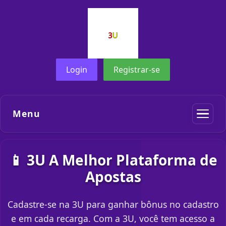
Login
Registrar-se
Menu
📱 3U A Melhor Plataforma de
Apostas
Cadastre-se na 3U para ganhar bônus no cadastro
e em cada recarga. Com a 3U, você tem acesso a