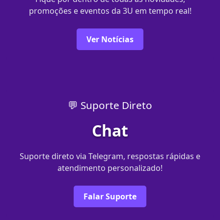
promoções e eventos da 3U em tempo real!
Ver Notícias
💬 Suporte Direto
Chat
Suporte direto via Telegram, respostas rápidas e
atendimento personalizado!
Falar Suporte