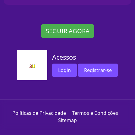
SEGUIR AGORA
Acessos
Login
Registrar-se
Políticas de Privacidade
Termos e Condições
Sitemap