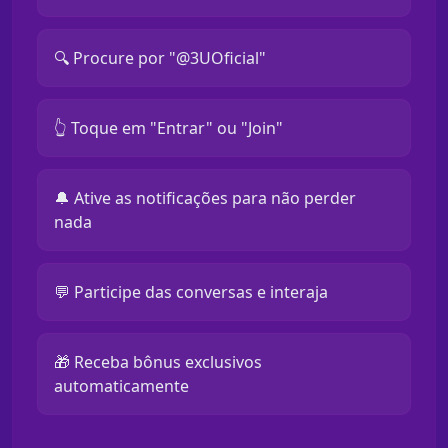
🔍 Procure por "@3UOficial"
👆 Toque em "Entrar" ou "Join"
🔔 Ative as notificações para não perder
nada
💬 Participe das conversas e interaja
🎁 Receba bônus exclusivos
automaticamente