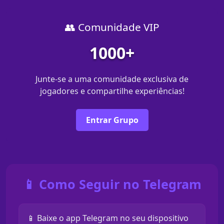
👥 Comunidade VIP
1000+
Junte-se a uma comunidade exclusiva de
jogadores e compartilhe experiências!
Entrar Grupo
📱 Como Seguir no Telegram
📱 Baixe o app Telegram no seu dispositivo