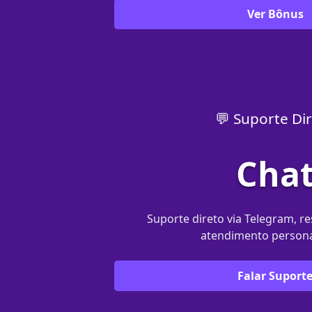
Ver Bônus
💬 Suporte Di
Cha
Suporte direto via Telegram, r
atendimento persona
Falar Suport