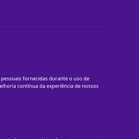
 pessoais fornecidas durante o uso de
elhoria contínua da experiência de nossos