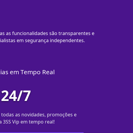
as as funcionalidades são transparentes e
cialistas em segurança independentes.
cias em Tempo Real
24/7
e todas as novidades, promoções e
a 3SS Vip em tempo real!