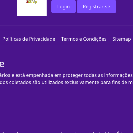
Login
Registrar-se
Políticas de Privacidade
Termos e Condições
Sitemap
de
suários e está empenhada em proteger todas as informações
os coletados são utilizados exclusivamente para fins de m