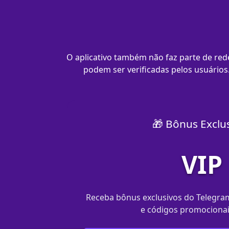
O aplicativo também não faz parte de red
podem ser verificadas pelos usuários
🎁 Bônus Exclu
VIP
Receba bônus exclusivos do Telegra
e códigos promocionai