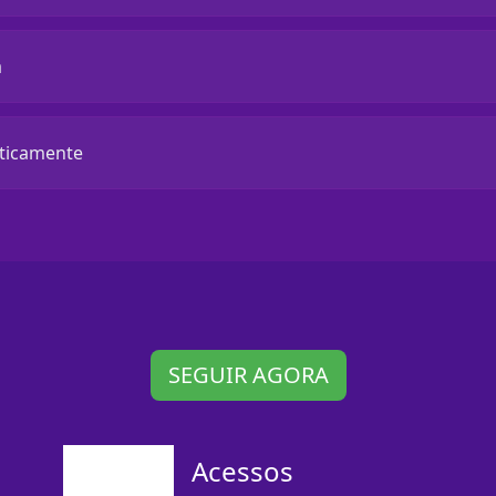
a
aticamente
SEGUIR AGORA
Acessos