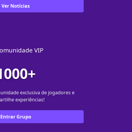
Ver Notícias
Comunidade VIP
1000+
unidade exclusiva de jogadores e
rtilhe experiências!
Entrar Grupo