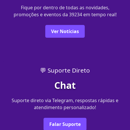
Fique por dentro de todas as novidades,
promoções e eventos da 39234 em tempo real!
Ver Notícias
💬 Suporte Direto
Chat
Suporte direto via Telegram, respostas rápidas e
atendimento personalizado!
Falar Suporte