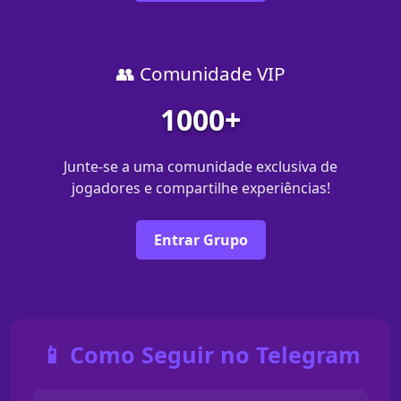
👥 Comunidade VIP
1000+
Junte-se a uma comunidade exclusiva de
jogadores e compartilhe experiências!
Entrar Grupo
📱 Como Seguir no Telegram