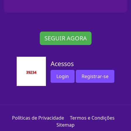
SEGUIR AGORA
Acessos
Login
Registrar-se
Políticas de Privacidade
Termos e Condições
Sitemap