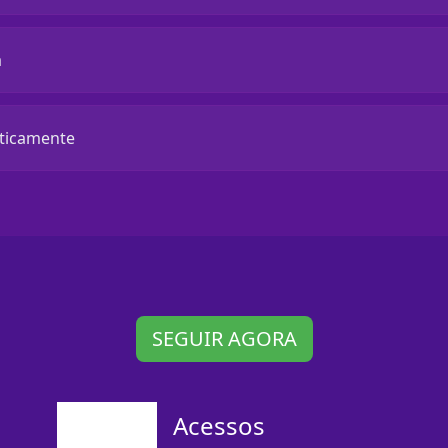
a
aticamente
SEGUIR AGORA
Acessos