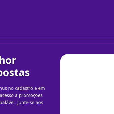
lhor
postas
nus no cadastro e em
 acesso a promoções
ualável. Junte-se aos