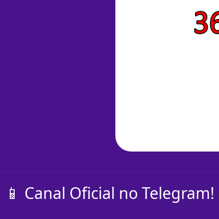
📱 Canal Oficial no Telegram!