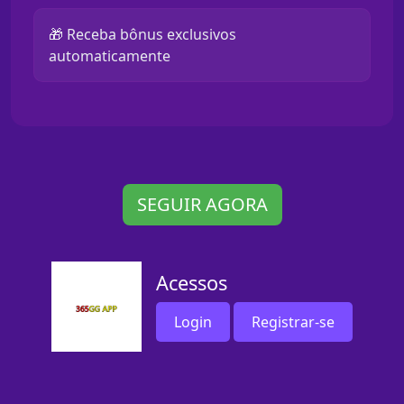
🎁 Receba bônus exclusivos
automaticamente
SEGUIR AGORA
Acessos
Login
Registrar-se