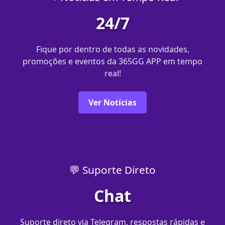
24/7
Fique por dentro de todas as novidades,
promoções e eventos da 365GG APP em tempo
real!
Ver Notícias
💬 Suporte Direto
Chat
Suporte direto via Telegram, respostas rápidas e