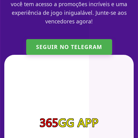
você tem acesso a promoções incríveis e uma
experiência de jogo inigualável. Junte-se aos
vencedores agora!
SEGUIR NO TELEGRAM