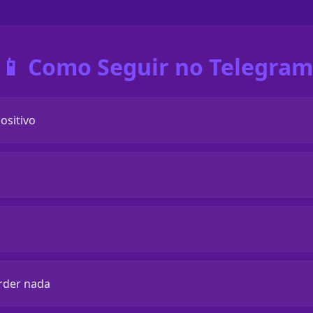
📱 Como Seguir no Telegram
ositivo
erder nada