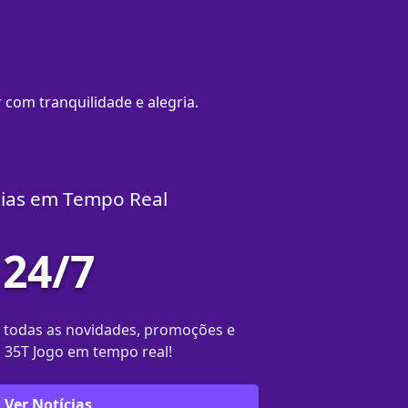
com tranquilidade e alegria.
cias em Tempo Real
24/7
e todas as novidades, promoções e
 35T Jogo em tempo real!
Ver Notícias