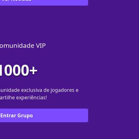
Comunidade VIP
1000+
unidade exclusiva de jogadores e
rtilhe experiências!
Entrar Grupo