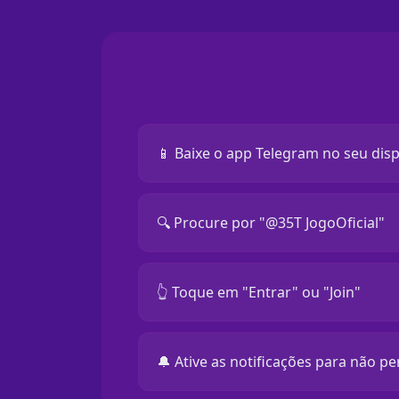
📱 Baixe o app Telegram no seu disp
🔍 Procure por "@35T JogoOficial"
👆 Toque em "Entrar" ou "Join"
🔔 Ative as notificações para não p