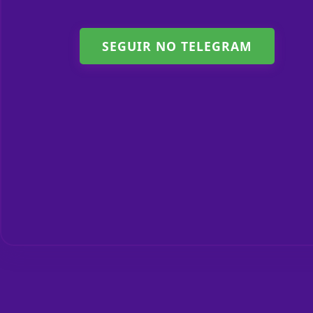
SEGUIR NO TELEGRAM