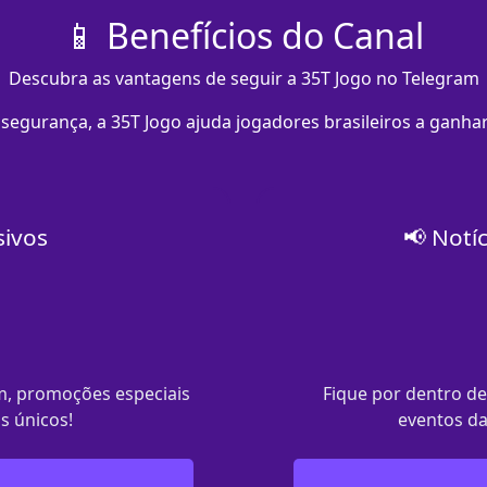
📱 Benefícios do Canal
Descubra as vantagens de seguir a 35T Jogo no Telegram
egurança, a 35T Jogo ajuda jogadores brasileiros a ganhar 
sivos
📢 Notí
m, promoções especiais
Fique por dentro d
s únicos!
eventos da