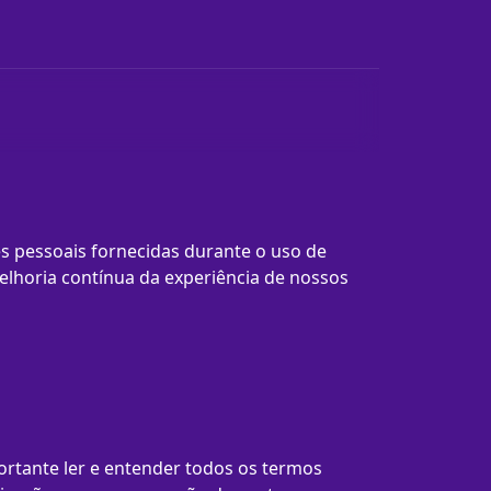
s pessoais fornecidas durante o uso de
elhoria contínua da experiência de nossos
ortante ler e entender todos os termos