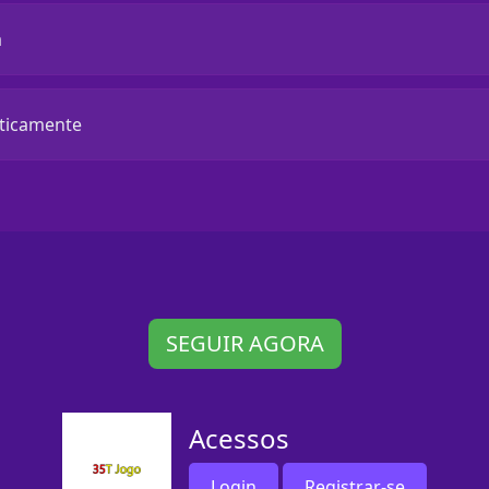
a
aticamente
SEGUIR AGORA
Acessos
Login
Registrar-se