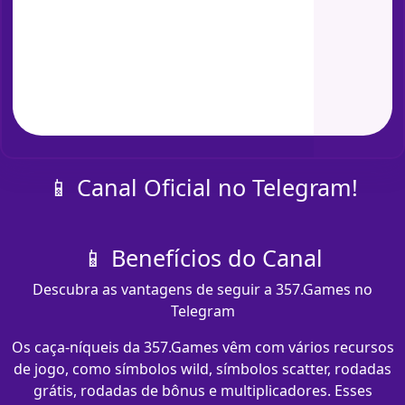
📱 Canal Oficial no Telegram!
📱 Benefícios do Canal
Descubra as vantagens de seguir a 357.Games no
Telegram
Os caça-níqueis da 357.Games vêm com vários recursos
de jogo, como símbolos wild, símbolos scatter, rodadas
grátis, rodadas de bônus e multiplicadores. Esses