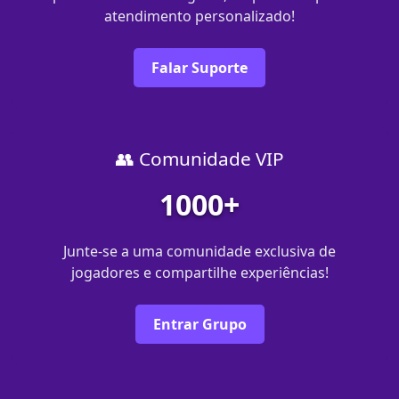
atendimento personalizado!
Falar Suporte
👥 Comunidade VIP
1000+
Junte-se a uma comunidade exclusiva de
jogadores e compartilhe experiências!
Entrar Grupo