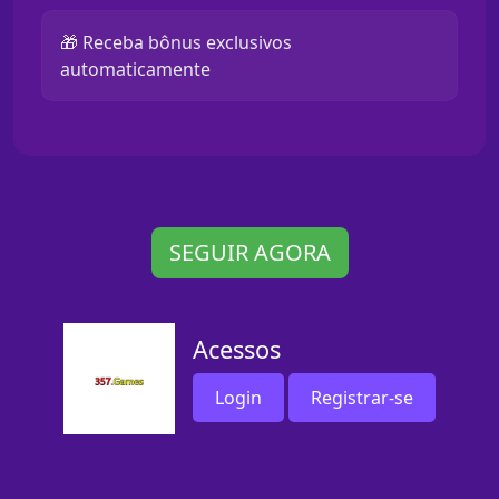
🎁 Receba bônus exclusivos
automaticamente
SEGUIR AGORA
Acessos
Login
Registrar-se