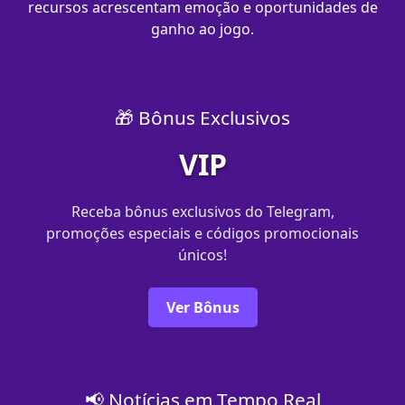
recursos acrescentam emoção e oportunidades de
ganho ao jogo.
🎁 Bônus Exclusivos
VIP
Receba bônus exclusivos do Telegram,
promoções especiais e códigos promocionais
únicos!
Ver Bônus
📢 Notícias em Tempo Real