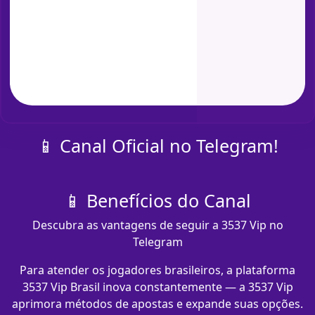
📱 Canal Oficial no Telegram!
📱 Benefícios do Canal
Descubra as vantagens de seguir a 3537 Vip no
Telegram
Para atender os jogadores brasileiros, a plataforma
3537 Vip Brasil inova constantemente — a 3537 Vip
aprimora métodos de apostas e expande suas opções.