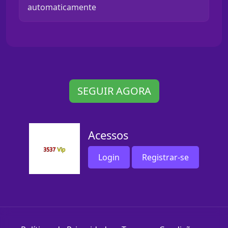
automaticamente
SEGUIR AGORA
Acessos
Login
Registrar-se