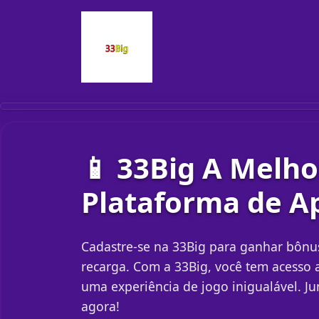
📱 33Big A Melho
Plataforma de A
Cadastre-se na 33Big para ganhar bônu
recarga. Com a 33Big, você tem acesso 
uma experiência de jogo inigualável. J
agora!