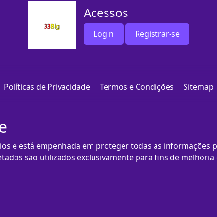
Acessos
Login
Registrar-se
Políticas de Privacidade
Termos e Condições
Sitemap
de
ários e está empenhada em proteger todas as informações 
tados são utilizados exclusivamente para fins de melhoria