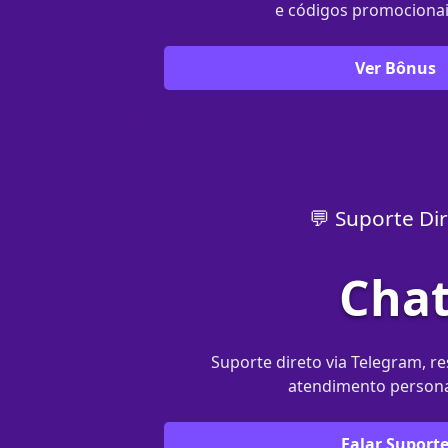
e códigos promocionai
Ver Bônus
💬 Suporte Di
Cha
Suporte direto via Telegram, r
atendimento persona
Falar Suport