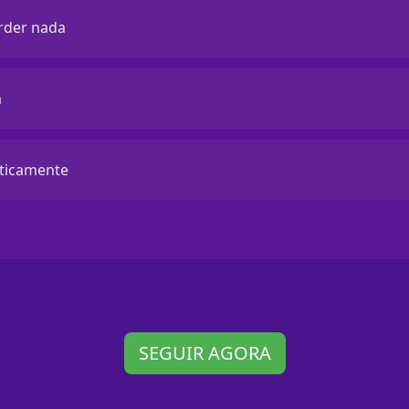
erder nada
a
aticamente
SEGUIR AGORA