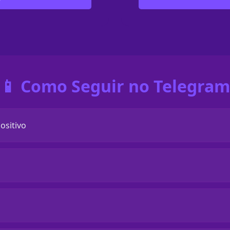
📱 Como Seguir no Telegram
ositivo