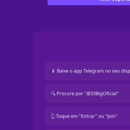
📱 Baixe o app Telegram no seu disp
🔍 Procure por "@33BigOficial"
👆 Toque em "Entrar" ou "Join"