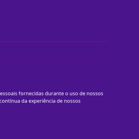
pessoais fornecidas durante o uso de nossos
 contínua da experiência de nossos