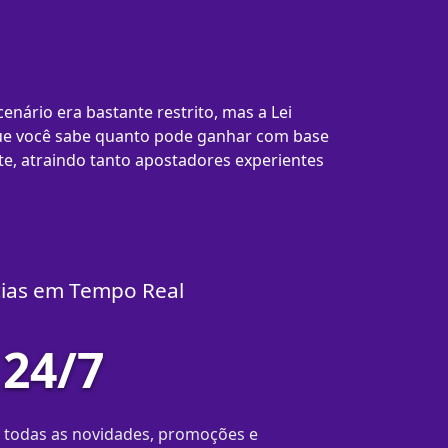
nário era bastante restrito, mas a Lei
 que você sabe quanto pode ganhar com base
e, atraindo tanto apostadores experientes
cias em Tempo Real
24/7
e todas as novidades, promoções e