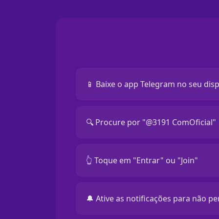
📱 Baixe o app Telegram no seu disp
🔍 Procure por "@3191 ComOficial"
👆 Toque em "Entrar" ou "Join"
🔔 Ative as notificações para não p