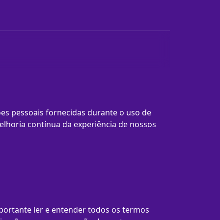
es pessoais fornecidas durante o uso de
elhoria contínua da experiência de nossos
portante ler e entender todos os termos