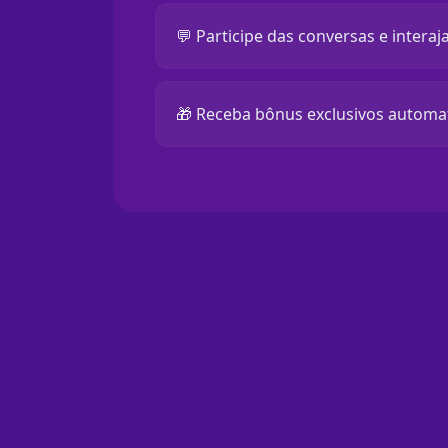
💬 Participe das conversas e interaj
🎁 Receba bônus exclusivos autom