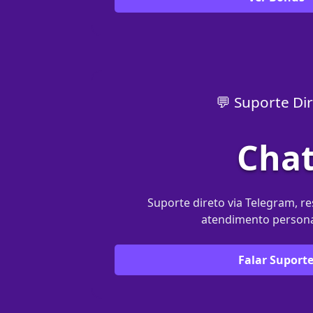
💬 Suporte Di
Cha
Suporte direto via Telegram, r
atendimento persona
Falar Suport