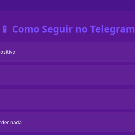
📱 Como Seguir no Telegram
ositivo
erder nada