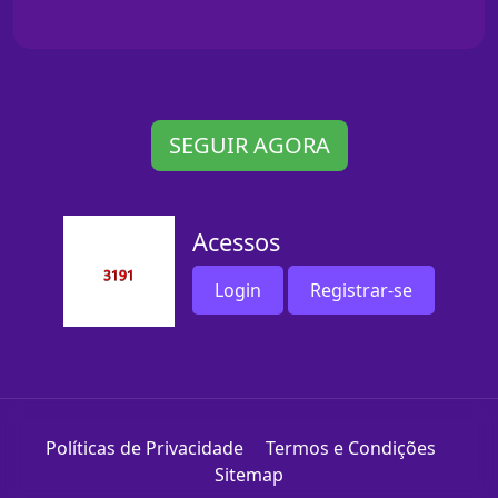
SEGUIR AGORA
Acessos
Login
Registrar-se
Políticas de Privacidade
Termos e Condições
Sitemap