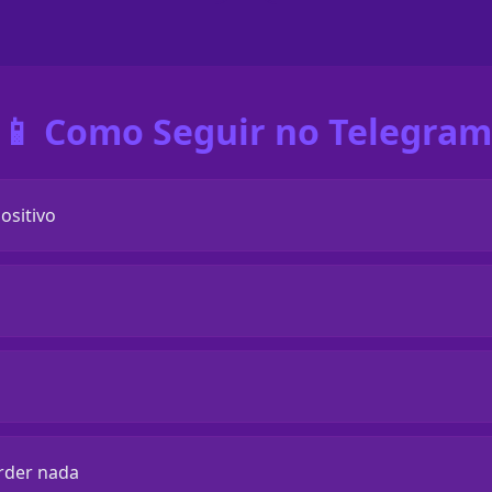
📱 Como Seguir no Telegram
ositivo
erder nada