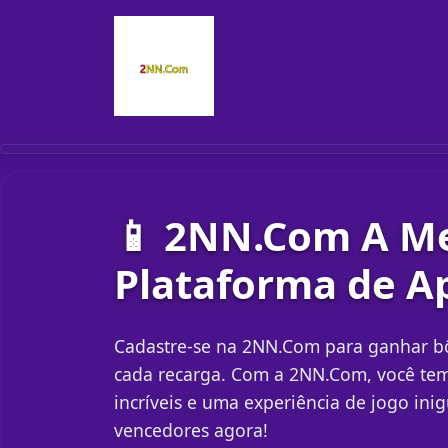
📱 2NN.Com A M
Plataforma de A
Cadastre-se na 2NN.Com para ganhar b
cada recarga. Com a 2NN.Com, você te
incríveis e uma experiência de jogo inig
vencedores agora!