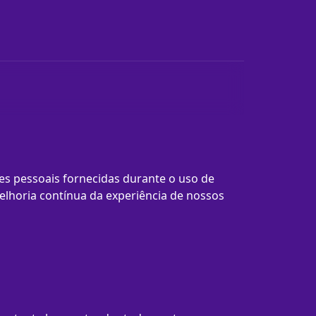
es pessoais fornecidas durante o uso de
elhoria contínua da experiência de nossos