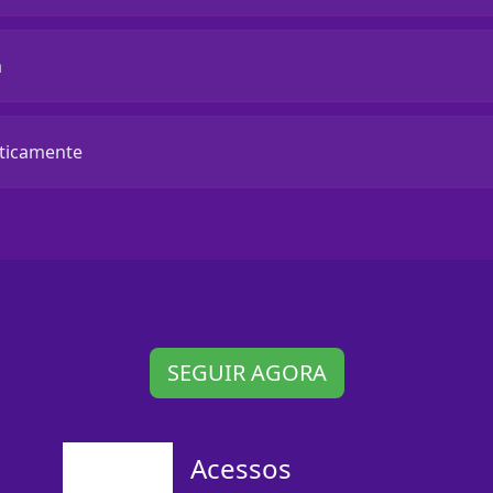
a
aticamente
SEGUIR AGORA
Acessos