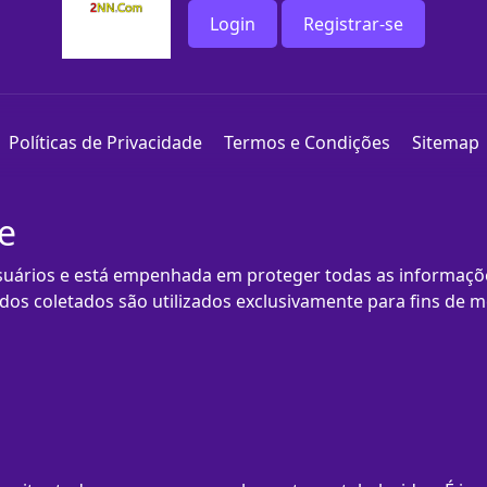
Login
Registrar-se
Políticas de Privacidade
Termos e Condições
Sitemap
de
usuários e está empenhada em proteger todas as informaçõ
os coletados são utilizados exclusivamente para fins de m