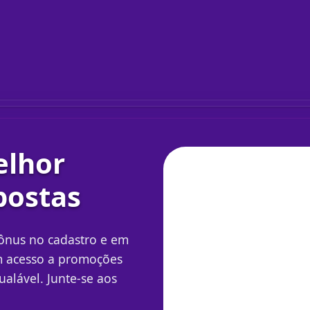
elhor
postas
ônus no cadastro e em
m acesso a promoções
ualável. Junte-se aos