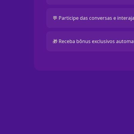
💬 Participe das conversas e interaj
🎁 Receba bônus exclusivos autom