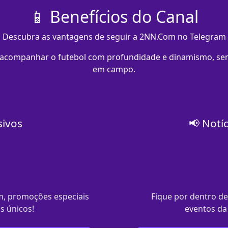
📱 Benefícios do Canal
Descubra as vantagens de seguir a 2NN.Com no Telegram
ja acompanhar o futebol com profundidade e dinamismo, s
em campo.
sivos
📢 Notí
m, promoções especiais
Fique por dentro d
s únicos!
eventos da