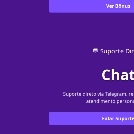
Ver Bônus
💬 Suporte Di
Cha
Suporte direto via Telegram, r
atendimento persona
Falar Suport