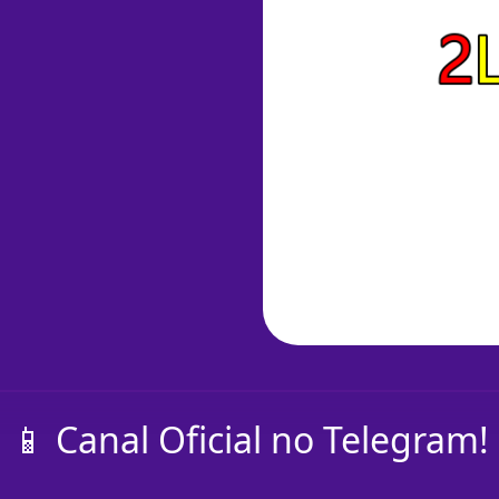
📱 Canal Oficial no Telegram!