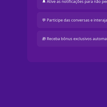
🔔 Ative as notificações para não p
💬 Participe das conversas e interaj
🎁 Receba bônus exclusivos autom