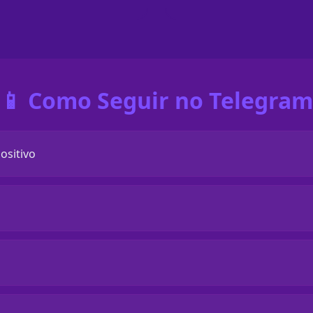
📱 Como Seguir no Telegram
ositivo