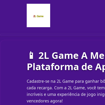
📱 2L Game A Me
Plataforma de A
Cadastre-se na 2L Game para ganhar b
cada recarga. Com a 2L Game, você te
incríveis e uma experiência de jogo inig
vencedores agora!