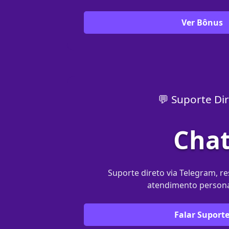
Ver Bônus
💬 Suporte Di
Cha
Suporte direto via Telegram, r
atendimento persona
Falar Suport