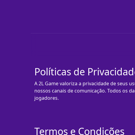
Políticas de Privacida
A 2L Game valoriza a privacidade de seus u
nossos canais de comunicação. Todos os dad
jogadores.
Termos e Condições