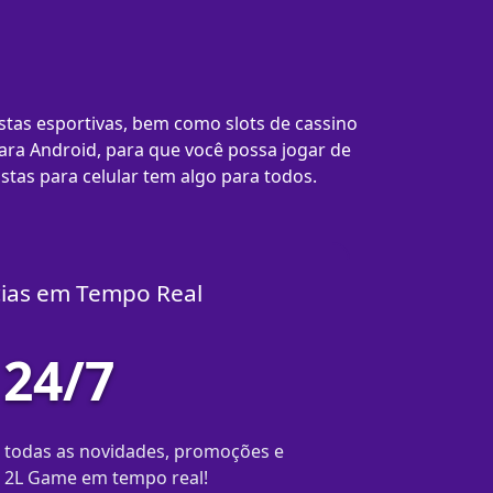
stas esportivas, bem como slots de cassino
para Android, para que você possa jogar de
tas para celular tem algo para todos.
cias em Tempo Real
24/7
e todas as novidades, promoções e
 2L Game em tempo real!