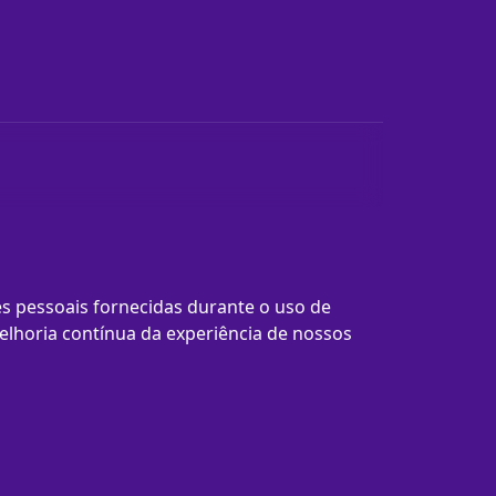
s pessoais fornecidas durante o uso de
elhoria contínua da experiência de nossos