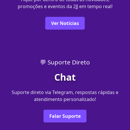
promoções e eventos da 2JJ em tempo real!
Ver Notícias
💬 Suporte Direto
Chat
Suporte direto via Telegram, respostas rápidas e
atendimento personalizado!
Falar Suporte