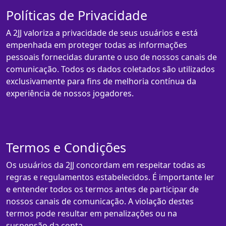
Políticas de Privacidade
A 2JJ valoriza a privacidade de seus usuários e está
empenhada em proteger todas as informações
pessoais fornecidas durante o uso de nossos canais de
comunicação. Todos os dados coletados são utilizados
exclusivamente para fins de melhoria contínua da
experiência de nossos jogadores.
Termos e Condições
Os usuários da 2JJ concordam em respeitar todas as
regras e regulamentos estabelecidos. É importante ler
e entender todos os termos antes de participar de
nossos canais de comunicação. A violação destes
termos pode resultar em penalizações ou na
suspensão da conta.