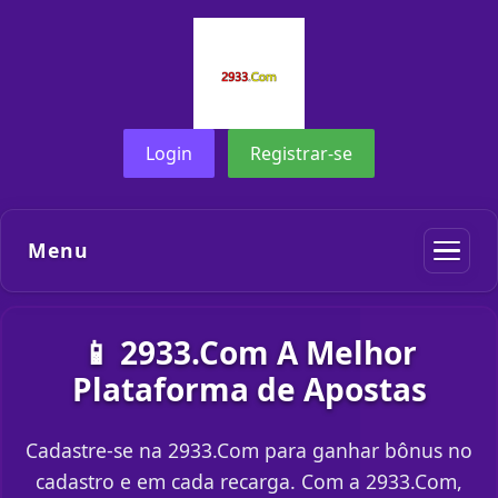
Login
Registrar-se
Menu
📱 2933.Com A Melhor
Plataforma de Apostas
Cadastre-se na 2933.Com para ganhar bônus no
cadastro e em cada recarga. Com a 2933.Com,