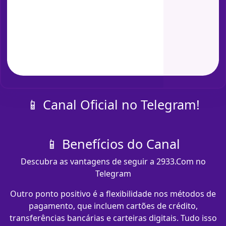
📱 Canal Oficial no Telegram!
📱 Benefícios do Canal
Descubra as vantagens de seguir a 2933.Com no
Telegram
Outro ponto positivo é a flexibilidade nos métodos de
pagamento, que incluem cartões de crédito,
transferências bancárias e carteiras digitais. Tudo isso