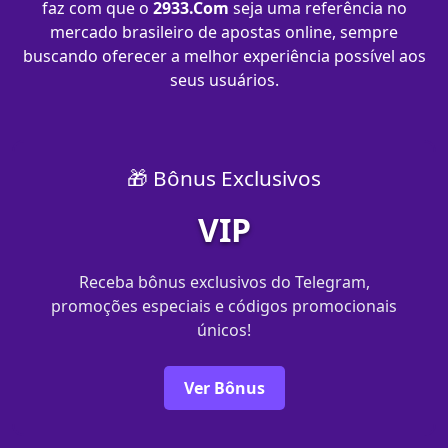
faz com que o
2933.Com
seja uma referência no
mercado brasileiro de apostas online, sempre
buscando oferecer a melhor experiência possível aos
seus usuários.
🎁 Bônus Exclusivos
VIP
Receba bônus exclusivos do Telegram,
promoções especiais e códigos promocionais
únicos!
Ver Bônus