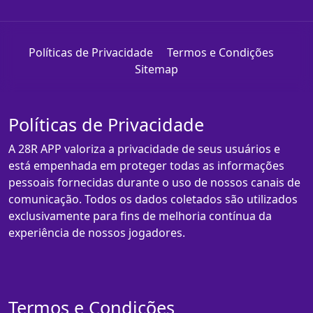
Políticas de Privacidade
Termos e Condições
Sitemap
Políticas de Privacidade
A 28R APP valoriza a privacidade de seus usuários e
está empenhada em proteger todas as informações
pessoais fornecidas durante o uso de nossos canais de
comunicação. Todos os dados coletados são utilizados
exclusivamente para fins de melhoria contínua da
experiência de nossos jogadores.
Termos e Condições