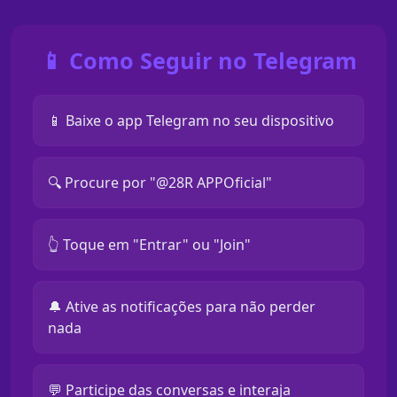
📱 Como Seguir no Telegram
📱 Baixe o app Telegram no seu dispositivo
🔍 Procure por "@28R APPOficial"
👆 Toque em "Entrar" ou "Join"
🔔 Ative as notificações para não perder
nada
💬 Participe das conversas e interaja