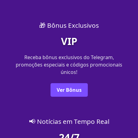
🎁 Bônus Exclusivos
VIP
Receba bônus exclusivos do Telegram,
promoções especiais e códigos promocionais
únicos!
Ver Bônus
📢 Notícias em Tempo Real
24/7