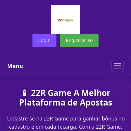
Login
Registrar-se
Menu
📱 22R Game A Melhor
Plataforma de Apostas
Cadastre-se na 22R Game para ganhar bônus no
cadastro e em cada recarga. Com a 22R Game,