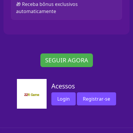
🎁 Receba bônus exclusivos
automaticamente
SEGUIR AGORA
Acessos
Login
Registrar-se