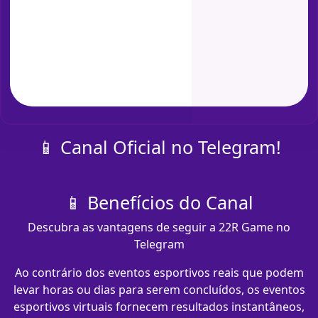
📱 Canal Oficial no Telegram!
📱 Benefícios do Canal
Descubra as vantagens de seguir a 22R Game no
Telegram
Ao contrário dos eventos esportivos reais que podem
levar horas ou dias para serem concluídos, os eventos
esportivos virtuais fornecem resultados instantâneos,