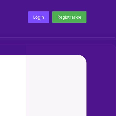
Login
Registrar-se