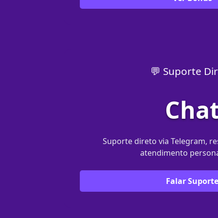
💬 Suporte Di
Cha
Suporte direto via Telegram, r
atendimento persona
Falar Suport