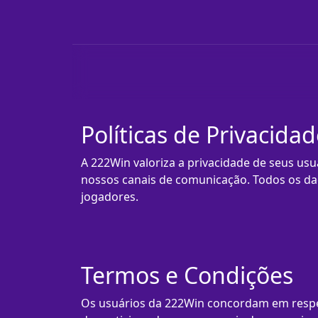
Políticas de Privacida
A 222Win valoriza a privacidade de seus us
nossos canais de comunicação. Todos os dad
jogadores.
Termos e Condições
Os usuários da 222Win concordam em respeit