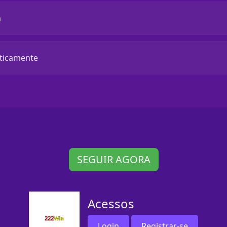
a
aticamente
SEGUIR AGORA
Acessos
Login
Registrar-se