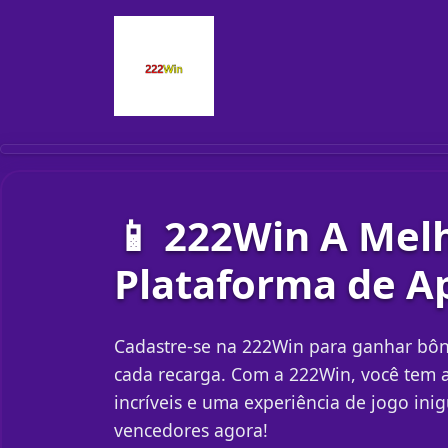
📱 222Win A Mel
Plataforma de A
Cadastre-se na 222Win para ganhar bôn
cada recarga. Com a 222Win, você tem 
incríveis e uma experiência de jogo inig
vencedores agora!