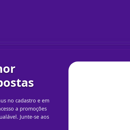
hor
postas
us no cadastro e em
acesso a promoções
ualável. Junte-se aos