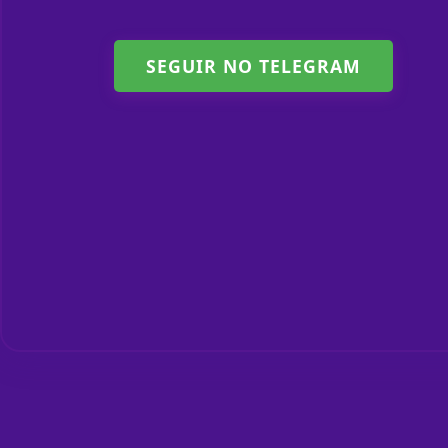
SEGUIR NO TELEGRAM