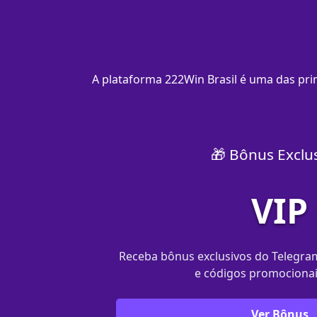
A plataforma 222Win Brasil é uma das pri
🎁 Bônus Exclu
VIP
Receba bônus exclusivos do Telegra
e códigos promocionai
Ver Bônus