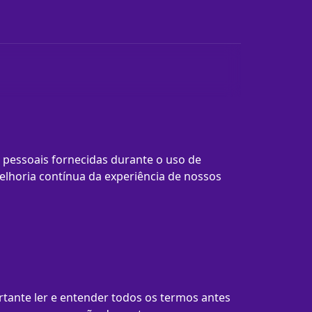
 pessoais fornecidas durante o uso de
elhoria contínua da experiência de nossos
tante ler e entender todos os termos antes