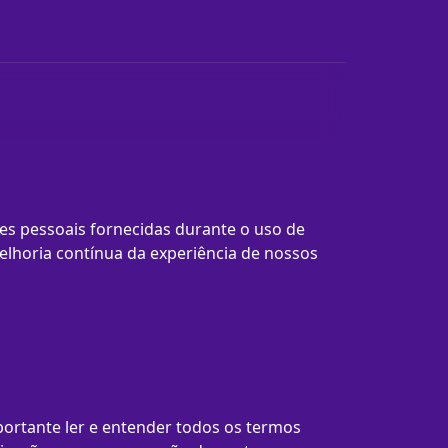
es pessoais fornecidas durante o uso de
elhoria contínua da experiência de nossos
ortante ler e entender todos os termos