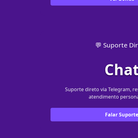
💬 Suporte Di
Cha
Suporte direto via Telegram, r
atendimento persona
Falar Suport