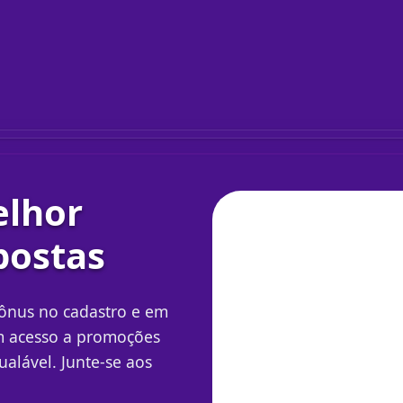
elhor
postas
ônus no cadastro e em
m acesso a promoções
ualável. Junte-se aos