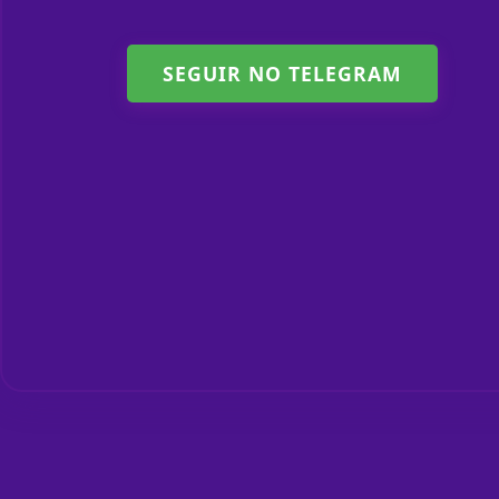
SEGUIR NO TELEGRAM