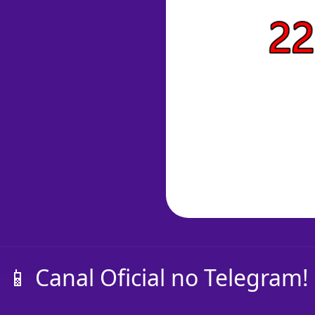
📱 Canal Oficial no Telegram!