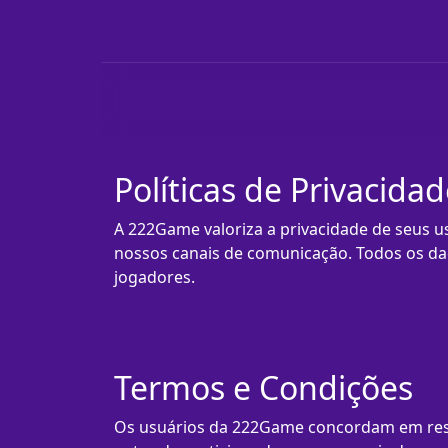
Políticas de Privacida
A 222Game valoriza a privacidade de seus 
nossos canais de comunicação. Todos os dad
jogadores.
Termos e Condições
Os usuários da 222Game concordam em respe