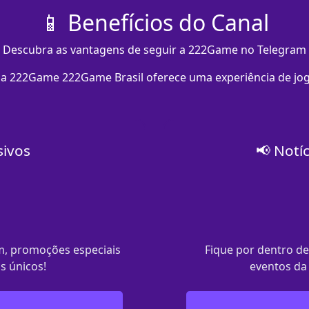
📱 Benefícios do Canal
Descubra as vantagens de seguir a 222Game no Telegram
 222Game 222Game Brasil oferece uma experiência de jogo 
sivos
📢 Notí
m, promoções especiais
Fique por dentro d
s únicos!
eventos da