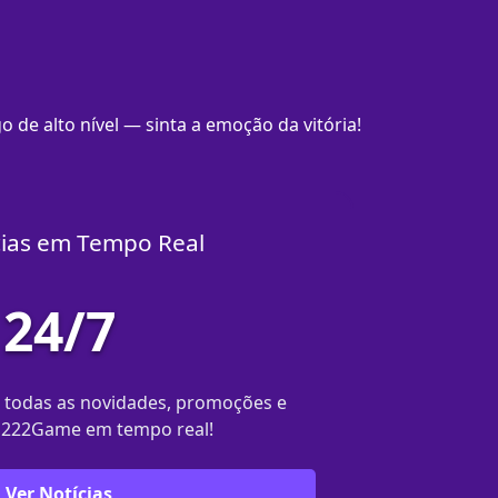
de alto nível — sinta a emoção da vitória!
cias em Tempo Real
24/7
e todas as novidades, promoções e
 222Game em tempo real!
Ver Notícias